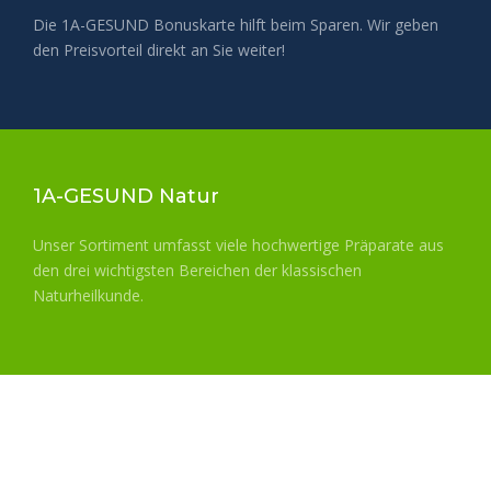
Weiterlesen
Die 1A-GESUND Bonuskarte hilft beim Sparen. Wir geben
den Preisvorteil direkt an Sie weiter!
1A-GESUND Natur
Weiterlesen
Unser Sortiment umfasst viele hochwertige Präparate aus
den drei wichtigsten Bereichen der klassischen
Naturheilkunde.
Weiterlesen